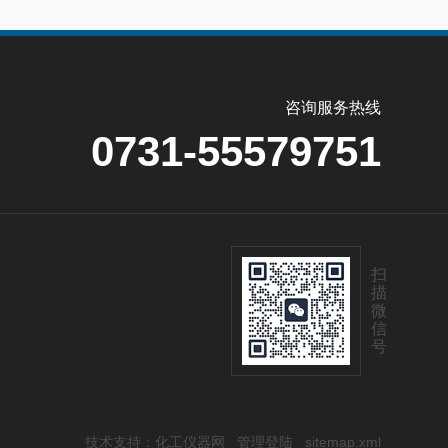
咨询服务热线
0731-55579751
扫
描
微
信
号
技术支持：
化工仪器网
管理登陆
sitemap.xml