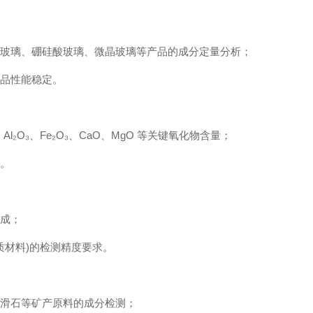
璃、硼硅酸玻璃、微晶玻璃等产品的‌成分定量分析‌；
产品性能稳定。
O₃、Fe₂O₃、CaO、MgO‌ 等关键氧化物含量；
。
成；
高铝质材料)的检测精度要求。
滑石等矿产原料的成分检测；