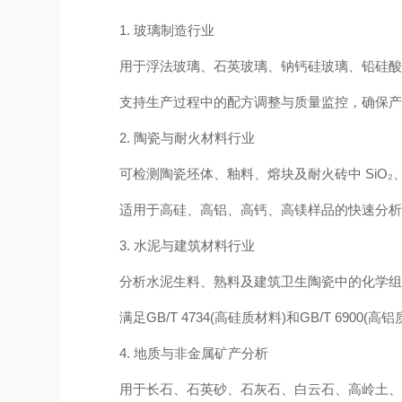
1. ‌玻璃制造行业‌
用于浮法玻璃、石英玻璃、钠钙硅玻璃、铅硅酸玻
支持生产过程中的‌配方调整与质量监控‌，确保
2. ‌陶瓷与耐火材料行业‌
可检测陶瓷坯体、釉料、熔块及耐火砖中 ‌SiO₂、Al₂
适用于高硅、高铝、高钙、高镁样品的快速分析
3. ‌水泥与建筑材料行业‌
分析水泥生料、熟料及建筑卫生陶瓷中的化学组
满足GB/T 4734(高硅质材料)和GB/T 6900(
4. ‌地质与非金属矿产分析‌
用于长石、石英砂、石灰石、白云石、高岭土、