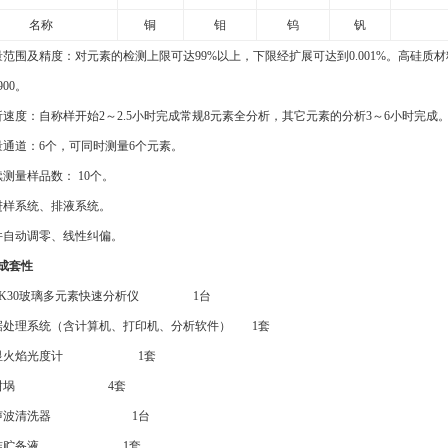
名称
铜
钼
钨
钒
测量范围及精度
：对元素的检测上限可达99%以上，下限
经扩展
可达到0.0
01
%
。
高硅质材
900
。
析速度：自称样开始2～
2.5
小时完成常规8元素全分析
，
其它元素的分析
3
～6小时完成
测量通道：6个，可同时测量6个元素。
连续测量样品数： 10个。
新进样系统、排液系统。
软件自动调零、线性纠偏。
器成套性
 YFK30玻璃多元素快速分析仪 1台
据处理系统（含计算机、打印机、分析软件）
1
套
显
火焰光度计
1
套
银坩埚
4
套
超声波清洗器
1
台
标准贮备液
1
套