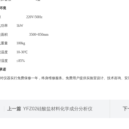
装环境
源
220V
/
50Hz
机功率 1kW
装面积
3500×850mm
机重量 100kg
境温度
10
-3
0
℃
对湿度
≤
85%
承诺
对
仪器
实行免费保修
一
年，终身维修服务。
免费
用户提供实验室设计、技术咨询
、
安
上一篇
YFZ02硅酸盐材料化学成分分析仪
下