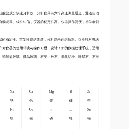
的硅酸盐成分快速分析仪，分析仪
具有六个高速测量通道，通道自动
自动调零、线性纠偏，仪器的稳定性高。仪器操作简便，
初学者就
据的稳定性、重复性得到改进，分析结果达到预期。仪器针对玻璃
户对仪器的使用环境与操作习惯，设计了新的数据处理系统，
适用
、磷酸盐玻璃、微晶玻璃、石英、长石、氧化铝粉、叶腊石、石灰
Na
Ca
Mg
B
Zr
钠
钙
镁
硼
锆
Ni
Co
P
Li
Sn
镍
钴
磷
锂
锡