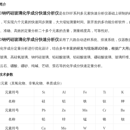
器简介
0
钠钙硅玻璃化学成分快速分析仪
是在DHF系列多元素快速分析仪基础上研制
，可实现六个元素的快速同步测量，大大缩短测量时间。新开发的多功能分析软件，
、准确、高效的
定量分析二十多个元素的含量
，测量精度高，可靠性好。
0
钠钙硅玻璃化学成分快速分析仪
采用了六路自动进样系统、排液系统，仪器数
化学成分定量分析进行优化设计，结合多年
丰富的研发与现场调试经验，根据广大用
玻璃、高硅氧玻璃、钠钙硅玻璃、铅硅酸玻璃、铝硅酸玻璃、硼硅酸玻璃、玻璃纤维
云石、硼酸、硼砂、纯碱、芒硝、萤石等的
化学成分快速定量分析。
技术参数
量元素
（其氧化物
、
非氧化物
、
单质成分
）
元素符号
Si
Al
Fe
Ti
K
名称
硅
铝
铁
钛
钾
元素符号
Pb
Zn
Mn
Cr
Ba
名称
铅
锌
锰
铬
钡
元素符号
Cu
Mo
W
V