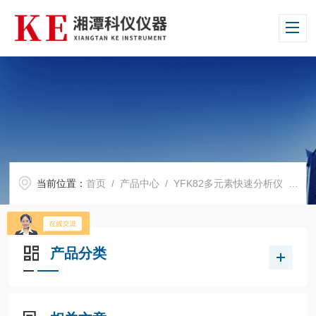
当前位置：
首页
/
产品中心
/
YFK82多元素快速分析仪
/
YF
产品分类